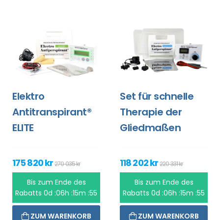
Elektro
Set für schnelle
Antitranspirant®
Therapie der
ELITE
Gliedmaßen
175 820 kr
118 202 kr
270 035 kr
220 331 kr
Bis zum Ende des
Bis zum Ende des
Rabatts
0d :06h :15m :55
Rabatts
0d :06h :15m :55
ZUM WARENKORB
ZUM WARENKORB