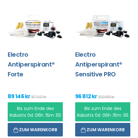
Electro
Electro
Antiperspirant®
Antiperspirant®
Forte
Sensitive PRO
89 146 kr
96 812 kr
157 397 kr
202 650 kr
Bis zum Ende des
Bis zum Ende des
Rabatts
0d :06h :15m :55
Rabatts
0d :06h :15m :55
ZUM WARENKORB
ZUM WARENKORB