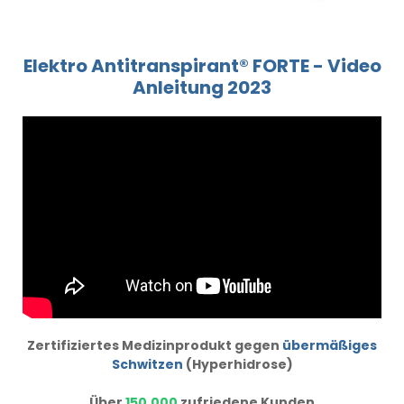
Elektro Antitranspirant® FORTE - Video
Anleitung 2023
Zertifiziertes Medizinprodukt gegen
übermäßiges
Schwitzen
(Hyperhidrose)
Über
150.000
zufriedene Kunden