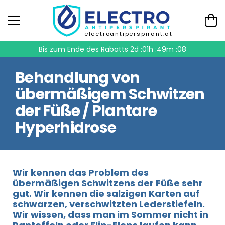
electroantiperspirant.at
Bis zum Ende des Rabatts
2d :01h :49m :08
Behandlung von
übermäßigem Schwitzen
der Füße / Plantare
Hyperhidrose
Wir kennen das Problem des
übermäßigen Schwitzens der Füße sehr
gut. Wir kennen die salzigen Karten auf
schwarzen, verschwitzten Lederstiefeln.
Wir wissen, dass man im Sommer nicht in