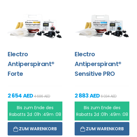
Electro
Electro
Antiperspirant®
Antiperspirant®
Forte
Sensitive PRO
2 654 AED
2 883 AED
4 686 AED
6 034 AED
Bis zum Ende des
Bis zum Ende des
Rabatts
2d :01h :49m :08
Rabatts
2d :01h :49m :08
ZUM WARENKORB
ZUM WARENKORB