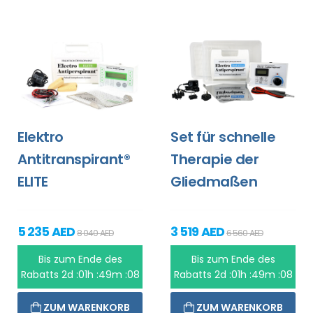
Elektro
Set für schnelle
Antitranspirant®
Therapie der
ELITE
Gliedmaßen
5 235 AED
3 519 AED
8 040 AED
6 560 AED
Bis zum Ende des
Bis zum Ende des
Rabatts
2d :01h :49m :08
Rabatts
2d :01h :49m :08
ZUM WARENKORB
ZUM WARENKORB