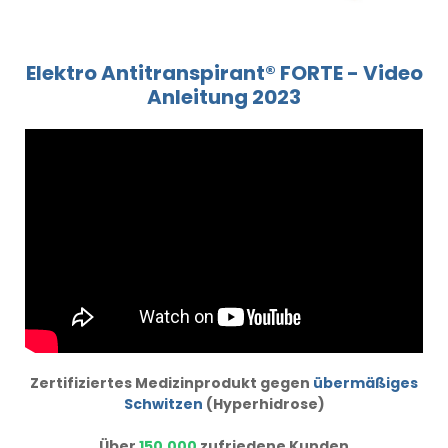
Elektro Antitranspirant® FORTE - Video
Anleitung 2023
Zertifiziertes Medizinprodukt gegen
übermäßiges
Schwitzen
(Hyperhidrose)
Über
150.000
zufriedene Kunden