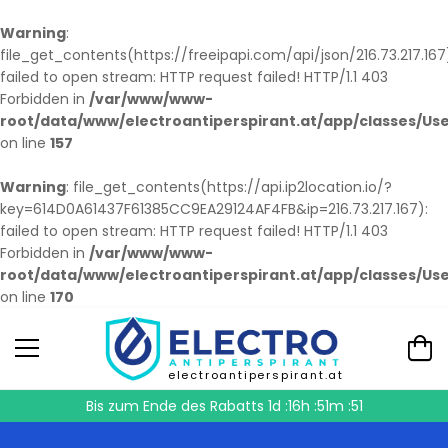
Warning
:
file_get_contents(https://freeipapi.com/api/json/216.73.217.167
failed to open stream: HTTP request failed! HTTP/1.1 403
Forbidden in
/var/www/www-
root/data/www/electroantiperspirant.at/app/classes/Us
on line
157
Warning
: file_get_contents(https://api.ip2location.io/?
key=614D0A61437F61385CC9EA29124AF4FB&ip=216.73.217.167):
failed to open stream: HTTP request failed! HTTP/1.1 403
Forbidden in
/var/www/www-
root/data/www/electroantiperspirant.at/app/classes/Us
on line
170
electroantiperspirant.at
Bis zum Ende des Rabatts
1d :16h :51m :51