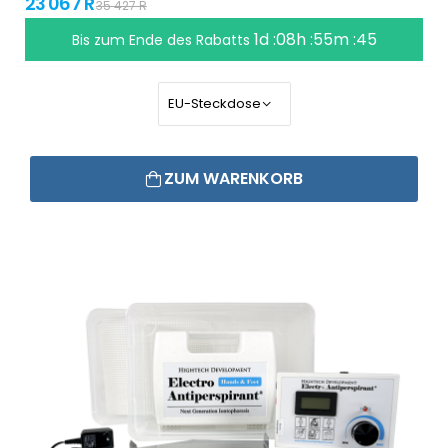
23 067 R
35 427 R
1d :08h :55m :45
Bis zum Ende des Rabatts
ZUM WARENKORB