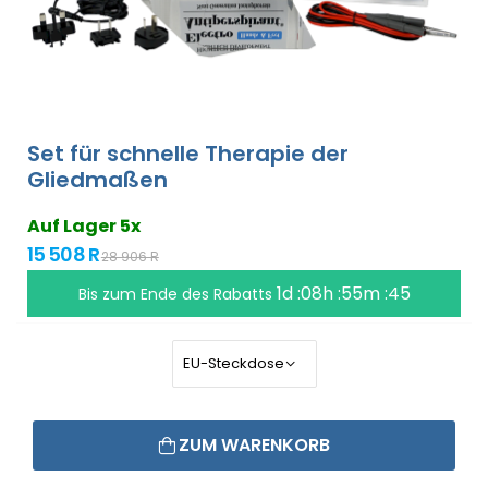
Set für schnelle Therapie der
Gliedmaßen
Auf Lager 5x
15 508 R
28 906 R
1d :08h :55m :45
Bis zum Ende des Rabatts
ZUM WARENKORB