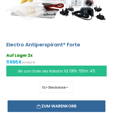
Electro Antiperspirant® Forte
Auf Lager 2x
11 696 R
20 650 R
1d :08h :55m :45
Bis zum Ende des Rabatts
ZUM WARENKORB