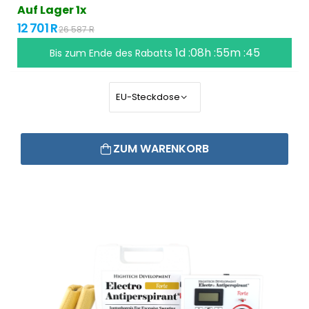
Auf Lager 1x
12 701 R
26 587 R
1d :08h :55m :45
Bis zum Ende des Rabatts
ZUM WARENKORB