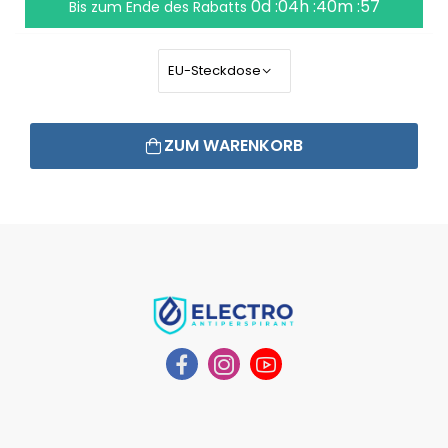
0d :04h :40m :56
Bis zum Ende des Rabatts
ZUM WARENKORB