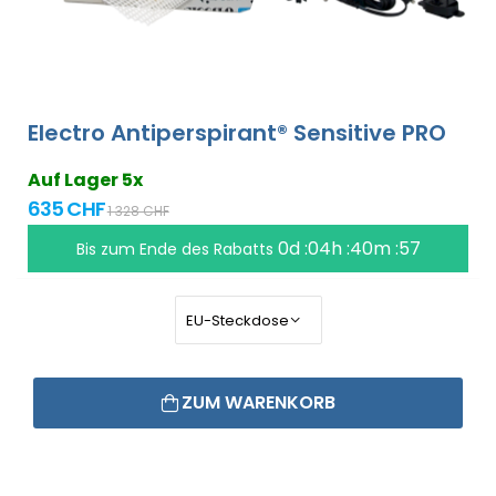
Electro Antiperspirant® Sensitive PRO
Auf Lager 5x
635 CHF
1 328 CHF
0d :04h :40m :56
Bis zum Ende des Rabatts
ZUM WARENKORB