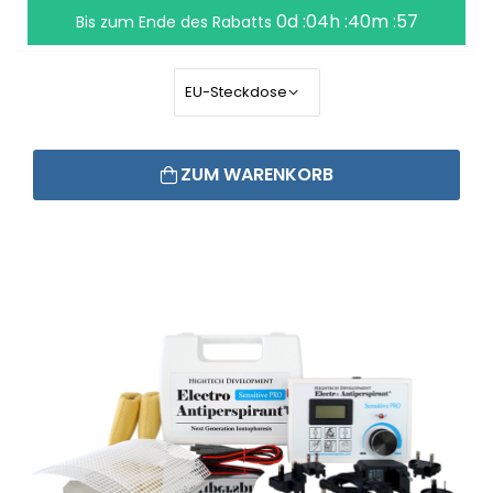
0d :04h :40m :56
Bis zum Ende des Rabatts
ZUM WARENKORB