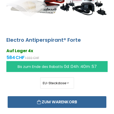
Electro Antiperspirant® Forte
Auf Lager 4x
584 CHF
1 032 CHF
0d :04h :40m :56
Bis zum Ende des Rabatts
ZUM WARENKORB