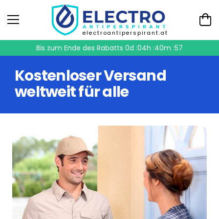
electroantiperspirant.at
Bis zum Ende des Rabatts
0d :04h :40m :56
Kostenloser Versand
weltweit für alle